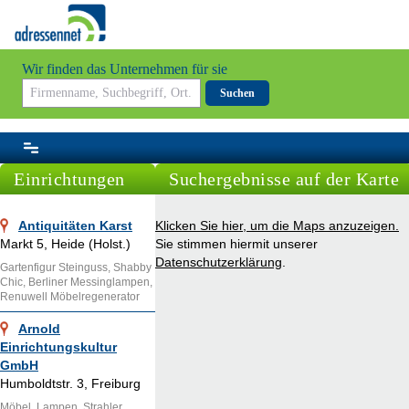
Wir finden das Unternehmen für sie
Suchen
Einrichtungen
Suchergebnisse auf der Karte
Antiquitäten Karst
Klicken Sie hier, um die Maps anzuzeigen.
Markt 5, Heide (Holst.)
Sie stimmen hiermit unserer
Datenschutzerklärung
.
Gartenfigur Steinguss, Shabby
Chic, Berliner Messinglampen,
Renuwell Möbelregenerator
Arnold
Einrichtungskultur
GmbH
Humboldtstr. 3, Freiburg
Möbel, Lampen, Strahler,