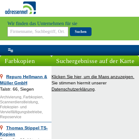
Wir finden das Unternehmen für sie
Suchen
Farbkopien
Suchergebnisse auf der Karte
Repuro Hellmann &
Klicken Sie hier, um die Maps anzuzeigen.
Müller GmbH
Sie stimmen hiermit unserer
Talstr. 66, Siegen
Datenschutzerklärung
.
Archivierung, Farbkopien,
Scannerdienstleistung,
Fotokopier- und
Vervielfältigungsbetriebe,
Reposervice
Thomas Stippel TS-
Kopien