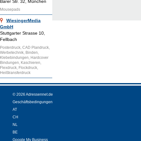
Barer Str. 32, München
Mousepads
WiesingerMedia
GmbH
Stuttgarter Strasse 10,
Fellbach
Posterdruck, CAD Plandruck,
Werbetechnik, Binden,
Klebebindungen, Hardcover
Bindungen, Kaschieren,
Flexdruck, Flockdruck,
Heißtransferdruck
© 2026 Adressennet.de
Geschäftsbedingungen
AT
CH
NL
BE
Google My Business