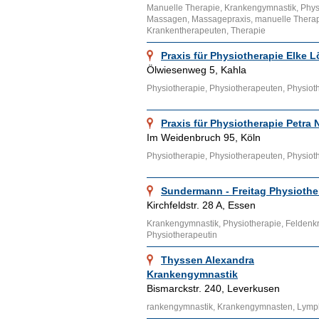
Manuelle Therapie, Krankengymnastik, Phys
Massagen, Massagepraxis, manuelle Therap
Krankentherapeuten, Therapie
Praxis für Physiotherapie Elke 
Ölwiesenweg 5, Kahla
Physiotherapie, Physiotherapeuten, Physioth
Praxis für Physiotherapie Petra 
Im Weidenbruch 95, Köln
Physiotherapie, Physiotherapeuten, Physiot
Sundermann - Freitag Physiothe
Kirchfeldstr. 28 A, Essen
Krankengymnastik, Physiotherapie, Feldenk
Physiotherapeutin
Thyssen Alexandra
Krankengymnastik
Bismarckstr. 240, Leverkusen
rankengymnastik, Krankengymnasten, Lymp