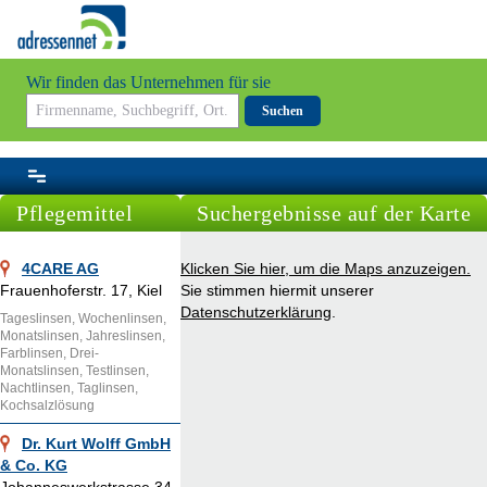
Wir finden das Unternehmen für sie
Suchen
Pflegemittel
Suchergebnisse auf der Karte
4CARE AG
Klicken Sie hier, um die Maps anzuzeigen.
Frauenhoferstr. 17, Kiel
Sie stimmen hiermit unserer
Datenschutzerklärung
.
Tageslinsen, Wochenlinsen,
Monatslinsen, Jahreslinsen,
Farblinsen, Drei-
Monatslinsen, Testlinsen,
Nachtlinsen, Taglinsen,
Kochsalzlösung
Dr. Kurt Wolff GmbH
& Co. KG