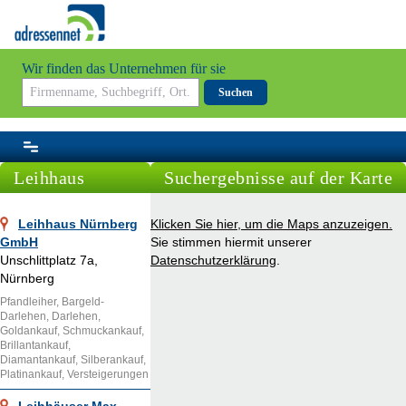
Wir finden das Unternehmen für sie
Suchen
Leihhaus
Suchergebnisse auf der Karte
Leihhaus Nürnberg
Klicken Sie hier, um die Maps anzuzeigen.
GmbH
Sie stimmen hiermit unserer
Unschlittplatz 7a,
Datenschutzerklärung
.
Nürnberg
Pfandleiher, Bargeld-
Darlehen, Darlehen,
Goldankauf, Schmuckankauf,
Brillantankauf,
Diamantankauf, Silberankauf,
Platinankauf, Versteigerungen