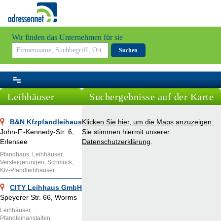
Wir finden das Unternehmen für sie
Suchen
Leihhäuser
Suchergebnisse auf der Karte
B&N Kfzpfandleihaus
Klicken Sie hier, um die Maps anzuzeigen.
John-F.-Kennedy-Str. 6,
Sie stimmen hiermit unserer
Erlensee
Datenschutzerklärung
.
Pfandhaus, Leihhäuser,
Versteigerungen, Schmuck,
Kfz-Pfandleihhäuser
CITY Leihhaus GmbH
Speyerer Str. 66, Worms
Leihhäuser,
Pfandleihanstalten,