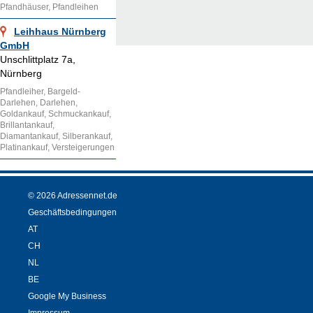
Pfandhäuser, Pfandleihen
Leihhaus Nürnberg
GmbH
Unschlittplatz 7a,
Nürnberg
Pfandleiher, Bargeld-
Darlehen, Darlehen,
Goldankauf, Schmuckankauf,
Brillantankauf,
Diamantankauf, Silberankauf,
Platinankauf, Versteigerungen
© 2026 Adressennet.de
Geschäftsbedingungen
AT
CH
NL
BE
Google My Business