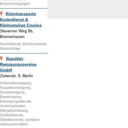
Bodenverlegungen
Kleintransporte
Kurierdienst &
Kleinumzüge Crusius
Sieverner Weg 8b,
Bremerhaven
Kurierdienste, Kleintransporte,
Kleinumzüge
Staedtler
Reinigungsservice
GmbH
Zietenstr. 8, Berlin
Unterhaltsreinigung,
Fassadenreinigung,
Grundreinigung,
Baureinigung,
Entsorgungsdienste,
Anstricharbeiten,
Mängelbehebung,
Schließdienste,
Objektkontrolle, sanitären
Verbrauchsmitteln