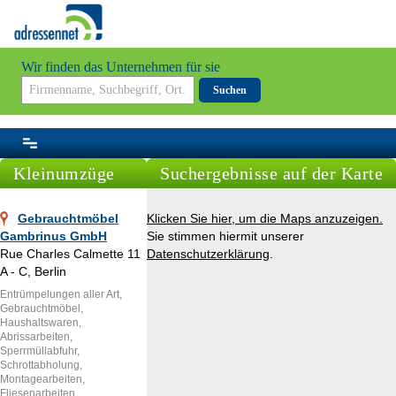
Wir finden das Unternehmen für sie
Suchen
Kleinumzüge
Suchergebnisse auf der Karte
Gebrauchtmöbel
Klicken Sie hier, um die Maps anzuzeigen.
Gambrinus GmbH
Sie stimmen hiermit unserer
Rue Charles Calmette 11
Datenschutzerklärung
.
A - C, Berlin
Entrümpelungen aller Art,
Gebrauchtmöbel,
Haushaltswaren,
Abrissarbeiten,
Sperrmüllabfuhr,
Schrottabholung,
Montagearbeiten,
Fliesenarbeiten,