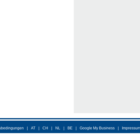
sbedingungen
AT
CH
NL
BE
Google My Business
Impressu