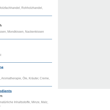
Holzfachhandel, Rohholzhandel,
ch
kissen, Mondkissen, Nackenkissen
l
ne
 Aromatherapie, Öle, Kräuter, Creme,
edients
im
natürliche Inhaltsstoffe, Minze, Malz,
e