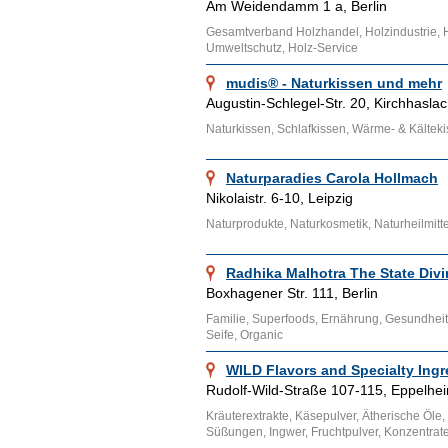
Am Weidendamm 1 a, Berlin
Gesamtverband Holzhandel, Holzindustrie, 
Umweltschutz, Holz-Service
mudis® - Naturkissen und mehr
Augustin-Schlegel-Str. 20, Kirchhasla
Naturkissen, Schlafkissen, Wärme- & Kälte
Naturparadies Carola Hollmach
Nikolaistr. 6-10, Leipzig
Naturprodukte, Naturkosmetik, Naturheilmitte
Radhika Malhotra The State Divi
Boxhagener Str. 111, Berlin
Familie, Superfoods, Ernährung, Gesundheit,
Seife, Organic
WILD Flavors and Specialty Ingr
Rudolf-Wild-Straße 107-115, Eppelhe
Kräuterextrakte, Käsepulver, Ätherische Öle, 
Süßungen, Ingwer, Fruchtpulver, Konzentrat