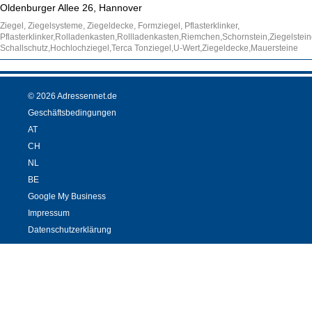
Oldenburger Allee 26, Hannover
Ziegel, Ziegelsysteme, Ziegeldecke, Formziegel, Pflasterklinker,
Pflasterklinker,Rolladenkasten,Rollladenkasten,Riemchen,Schornstein,Ziegelstei
Schallschutz,Hochlochziegel,Terca Tonziegel,U-Wert,Ziegeldecke,Mauersteine
© 2026 Adressennet.de
Geschäftsbedingungen
AT
CH
NL
BE
Google My Business
Impressum
Datenschutzerklärung