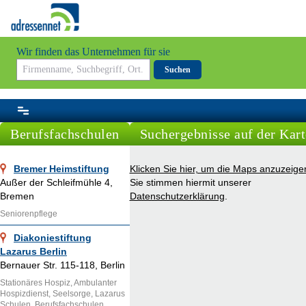
Wir finden das Unternehmen für sie
Suchen
Berufsfachschulen
Suchergebnisse auf der Kart
Bremer Heimstiftung
Klicken Sie hier, um die Maps anzuzeige
Außer der Schleifmühle 4,
Sie stimmen hiermit unserer
Bremen
Datenschutzerklärung
.
Seniorenpflege
Diakoniestiftung
Lazarus Berlin
Bernauer Str. 115-118, Berlin
Stationäres Hospiz, Ambulanter
Hospizdienst, Seelsorge, Lazarus
Schulen, Berufsfachschulen