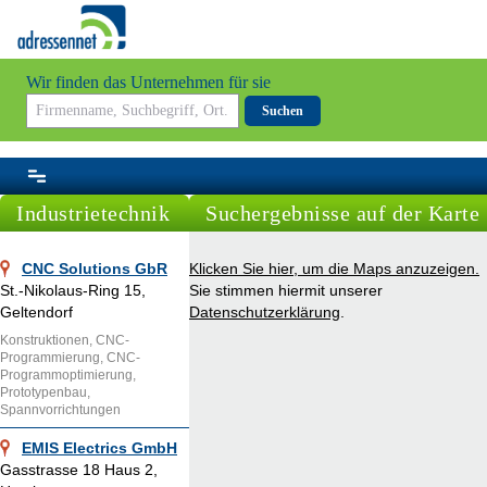
Wir finden das Unternehmen für sie
Suchen
Industrietechnik
Suchergebnisse auf der Karte
CNC Solutions GbR
Klicken Sie hier, um die Maps anzuzeigen.
St.-Nikolaus-Ring 15,
Sie stimmen hiermit unserer
Geltendorf
Datenschutzerklärung
.
Konstruktionen, CNC-
Programmierung, CNC-
Programmoptimierung,
Prototypenbau,
Spannvorrichtungen
EMIS Electrics GmbH
Gasstrasse 18 Haus 2,