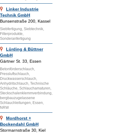
Linker Industrie
Technik GmbH
Bunsenstraße 200, Kassel
Siebfertigung, Siebtechnik,
Filterprodukte,
Sonderanfertigung
Lürding & Büttner
GmbH
Gärtner St. 33, Essen
Betonförderschlauch,
Pressluftschlauch,
Druckwasserschlauch,
Anhydritschlauch, Technische
Schläuche, Schlauchamaturen,
Steckschalenklemmverbindung,
bergbauzugelassene
Schlauchleitungen, Essen,
NRW
Mordhorst +
Bockendahl GmbH
Stormarnstraße 30, Kiel