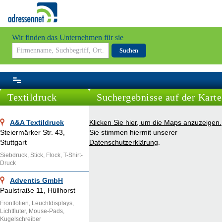
Wir finden das Unternehmen für sie
Suchen
Textildruck
Suchergebnisse auf der Karte
A&A Textildruck
Klicken Sie hier, um die Maps anzuzeigen.
Steiermärker Str. 43,
Sie stimmen hiermit unserer
Stuttgart
Datenschutzerklärung
.
Siebdruck, Stick, Flock, T-Shirt-
Druck
Adventis GmbH
Paulstraße 11, Hüllhorst
Frontfolien, Leuchtdisplays,
Lichtfluter, Mouse-Pads,
Kugelschreiber