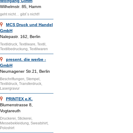
Wolfgang Gimm
Wilhelmstr. 85, Hamm
geht nicht… gibt´s nicht!!
MCS Druck und Handel
GmbH
Nalepastr. 162, Berlin
Textildruck, Textilware, Textil,
Textilbedruckung, Textilwaren
present. die werbe -
GmbH
Neumagener Str.21, Berlin
Beschriftungen, Stempel,
Textildruck, Transferdruck,
Lasergravur
PRINTEX e.K.
Blumenstrasse 8,
Vogtareuth
Druckerei, Stickerei,
Messebekleidung, Sweatshirt,
Poloshirt