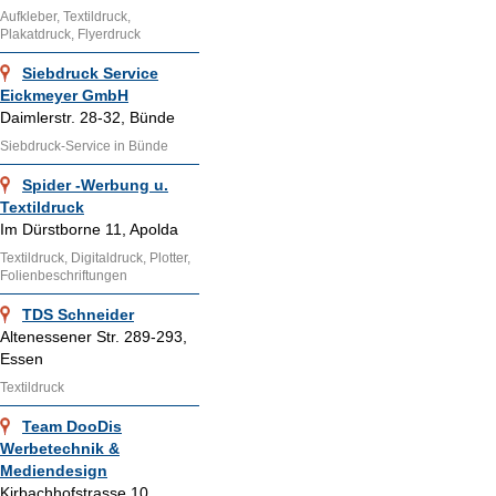
Aufkleber, Textildruck,
Plakatdruck, Flyerdruck
Siebdruck Service
Eickmeyer GmbH
Daimlerstr. 28-32, Bünde
Siebdruck-Service in Bünde
Spider -Werbung u.
Textildruck
Im Dürstborne 11, Apolda
Textildruck, Digitaldruck, Plotter,
Folienbeschriftungen
TDS Schneider
Altenessener Str. 289-293,
Essen
Textildruck
Team DooDis
Werbetechnik &
Mediendesign
Kirbachhofstrasse 10,