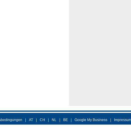
sbedingungen
AT
CH
NL
BE
Google My Business
Impressu