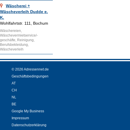
Wäscherei +
Wäscheverleih Dudde e.
K.
Wohlfahrtstr. 111, Bochum
Wäschereien,
Wäschevermietservice/-
geschäfte, Reinigung,
Berufsbekleidung,
Wäscheverleih
© 2026 Adressennet.de
Geschäftsbedingungen
AT
CH
NL
BE
Google My Business
Impressum
Datenschutzerklärung