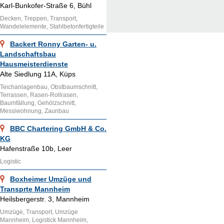
Karl-Bunkofer-Straße 6, Bühl
Decken, Treppen, Transport,
Wandelelemente, Stahlbetonfertigteile
Backert Ronny Garten- u.
Landschaftsbau
Hausmeisterdienste
Alte Siedlung 11A, Küps
Teichanlagenbau, Obstbaumschnitt,
Terrassen, Rasen-Rollrasen,
Baumfällung, Gehölzschnitt,
Messiwohnung, Zaunbau
BBC Chartering GmbH & Co.
KG
Hafenstraße 10b, Leer
Logistic
Boxheimer Umzüge und
Transprte Mannheim
Heilsbergerstr. 3, Mannheim
Umzüge, Transport, Umzüge
Mannheim, Logistick Mannheim,