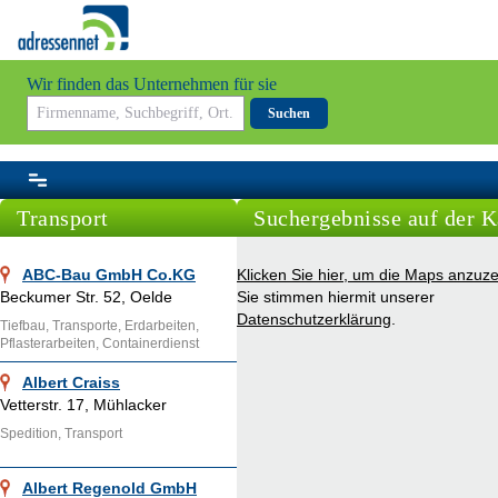
Wir finden das Unternehmen für sie
Suchen
Transport
Suchergebnisse auf der K
ABC-Bau GmbH Co.KG
Klicken Sie hier, um die Maps anzuze
Beckumer Str. 52, Oelde
Sie stimmen hiermit unserer
Datenschutzerklärung
.
Tiefbau, Transporte, Erdarbeiten,
Pflasterarbeiten, Containerdienst
Albert Craiss
Vetterstr. 17, Mühlacker
Spedition, Transport
Albert Regenold GmbH