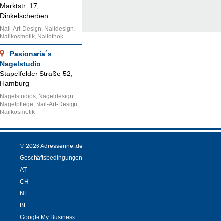
Marktstr. 17,
Dinkelscherben
Nail-Art-Design, Naildesign,
Nailkosmetik, Nailothek
Pasionaria´s
Nagelstudio
Stapelfelder Straße 52,
Hamburg
Nagelstudios, Nageldesign,
Nagelpflege, Nail-Art-Design,
Nailkosmetik
© 2026 Adressennet.de
Geschäftsbedingungen
AT
CH
NL
BE
Google My Business