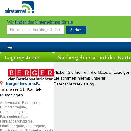
Wir finden das Unternehmen für sie
Suchen
Lagersysteme
Suchergebnisse auf der Kart
Klicken Sie hier, um die Maps anzuzeigen
Sie stimmen hiermit unserer
Berger Erwin e.K.
Datenschutzerklärung
.
Talstrasse 61, Korntal-
Münchingen
Archivregale, Büroregale,
Durchfahrregale,
Durchlaufregale,
Fachbodenregale,
Fahrradparksysteme,
Industrieregale, Orderregale,
Palettenregale, Schwerlastregale