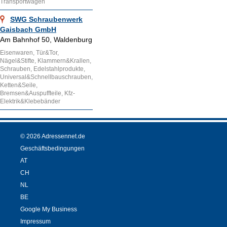
Transportwagen
SWG Schraubenwerk
Gaisbach GmbH
Am Bahnhof 50, Waldenburg
Eisenwaren, Tür&Tor,
Nägel&Stifte, Klammern&Krallen,
Schrauben, Edelstahlprodukte,
Universal&Schnellbauschrauben,
Ketten&Seile,
Bremsen&Auspuffteile, Kfz-
Elektrik&Klebebänder
© 2026 Adressennet.de
Geschäftsbedingungen
AT
CH
NL
BE
Google My Business
Impressum