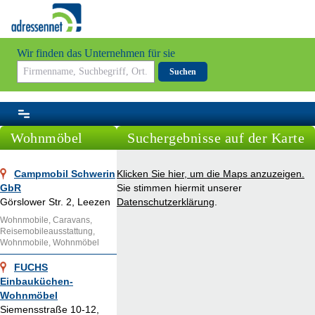
Wir finden das Unternehmen für sie
Suchen
Wohnmöbel
Suchergebnisse auf der Karte
Campmobil Schwerin
Klicken Sie hier, um die Maps anzuzeigen.
GbR
Sie stimmen hiermit unserer
Görslower Str. 2, Leezen
Datenschutzerklärung
.
Wohnmobile, Caravans,
Reisemobileausstattung,
Wohnmobile, Wohnmöbel
FUCHS
Einbauküchen-
Wohnmöbel
Siemensstraße 10-12,