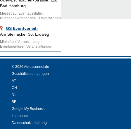
Ober-Eschbacher-Strasse. 118,
Bad Homburg
Messebau, Eventausstatter,
Bühnendekorationsbau, Dekorationen
GS Eventverleih
Am Steinacker 36, Erdweg
Mietmöbel Veranstaltungen
Eventagenturen Veranstaltungen
© 2026 Adressennet.de
Geschäftsbedingungen
AT
CH
NL
BE
Google My Business
Impressum
Datenschutzerklärung