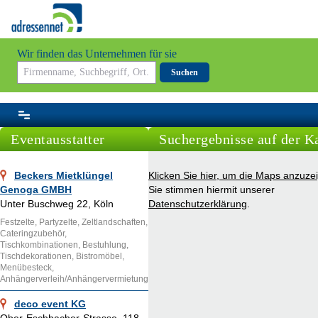
Wir finden das Unternehmen für sie
Suchen
Eventausstatter
Suchergebnisse auf der K
Beckers Mietklüngel
Klicken Sie hier, um die Maps anzuze
Genoga GMBH
Sie stimmen hiermit unserer
Unter Buschweg 22, Köln
Datenschutzerklärung
.
Festzelte, Partyzelte, Zeltlandschaften,
Cateringzubehör,
Tischkombinationen, Bestuhlung,
Tischdekorationen, Bistromöbel,
Menübesteck,
Anhängerverleih/Anhängervermietung
deco event KG