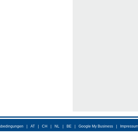
sbedingungen
AT
CH
NL
BE
Google My Business
Impressu