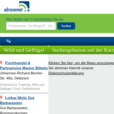
Wir finden das Unternehmen für sie
Suchen
Wild und Geflügel
Suchergebnisse auf der Kart
Fischhandel &
Klicken Sie hier, um die Maps anzuzeige
Partyservice Marion Billwitz
Sie stimmen hiermit unserer
Johannes-Richard-Becher-
Datenschutzerklärung
.
Str. 48a, Delitzsch
Partyservice, Catering, Wild und
Geflügel, Fisch, Delikatessen
Lothar Weitz Gut
Barbarastein
Gut Barbarastein,
Rommerskirchen