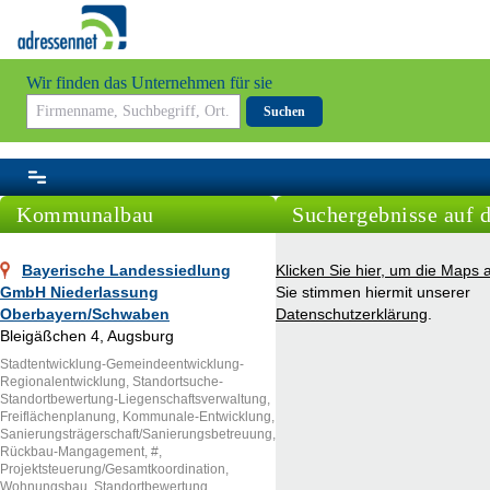
Wir finden das Unternehmen für sie
Suchen
Kommunalbau
Suchergebnisse auf d
Bayerische Landessiedlung
Klicken Sie hier, um die Maps 
GmbH Niederlassung
Sie stimmen hiermit unserer
Oberbayern/Schwaben
Datenschutzerklärung
.
Bleigäßchen 4, Augsburg
Stadtentwicklung-Gemeindeentwicklung-
Regionalentwicklung, Standortsuche-
Standortbewertung-Liegenschaftsverwaltung,
Freiflächenplanung, Kommunale-Entwicklung,
Sanierungsträgerschaft/Sanierungsbetreuung,
Rückbau-Mangagement, #,
Projektsteuerung/Gesamtkoordination,
Wohnungsbau, Standortbewertung