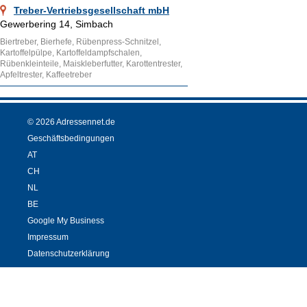
Treber-Vertriebsgesellschaft mbH
Gewerbering 14, Simbach
Biertreber, Bierhefe, Rübenpress-Schnitzel,
Kartoffelpülpe, Kartoffeldampfschalen,
Rübenkleinteile, Maiskleberfutter, Karottentrester,
Apfeltrester, Kaffeetreber
© 2026 Adressennet.de
Geschäftsbedingungen
AT
CH
NL
BE
Google My Business
Impressum
Datenschutzerklärung