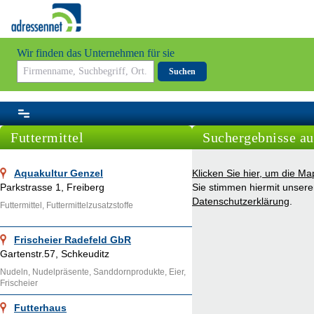
Wir finden das Unternehmen für sie
Suchen
Futtermittel
Suchergebnisse au
Aquakultur Genzel
Klicken Sie hier, um die M
Parkstrasse 1, Freiberg
Sie stimmen hiermit unsere
Datenschutzerklärung
.
Futtermittel, Futtermittelzusatzstoffe
Frischeier Radefeld GbR
Gartenstr.57, Schkeuditz
Nudeln, Nudelpräsente, Sanddornprodukte, Eier,
Frischeier
Futterhaus