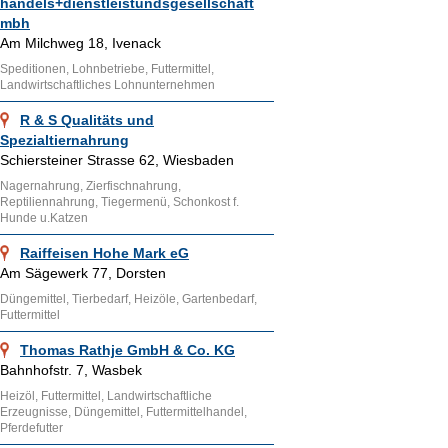
handels+dienstleistundsgesellschaft
mbh
Am Milchweg 18, Ivenack
Speditionen, Lohnbetriebe, Futtermittel,
Landwirtschaftliches Lohnunternehmen
R & S Qualitäts und
Spezialtiernahrung
Schiersteiner Strasse 62, Wiesbaden
Nagernahrung, Zierfischnahrung,
Reptiliennahrung, Tiegermenü, Schonkost f.
Hunde u.Katzen
Raiffeisen Hohe Mark eG
Am Sägewerk 77, Dorsten
Düngemittel, Tierbedarf, Heizöle, Gartenbedarf,
Futtermittel
Thomas Rathje GmbH & Co. KG
Bahnhofstr. 7, Wasbek
Heizöl, Futtermittel, Landwirtschaftliche
Erzeugnisse, Düngemittel, Futtermittelhandel,
Pferdefutter