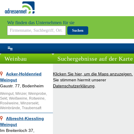
Wir finden das Unternehmen für sie
Suchen
Weinbau
Suchergebnisse auf der Karte
Acker-Holdenried
Klicken Sie hier, um die Maps anzuzeigen.
Weingut
Sie stimmen hiermit unserer
Gaustr. 77, Bodenheim
Datenschutzerklärung
.
Weingut, Winzer, Weinprobe,
Sekt, Weißweine, Rotweine,
Roséweine, Winzersekt,
Weinbrände, Traubensaft
Albrecht-Kiessling
Weingut
Im Breitenloch 37,