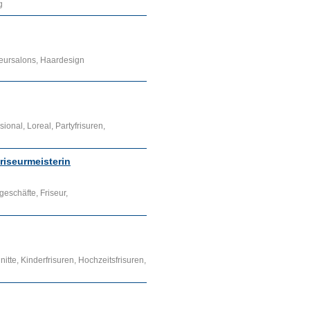
g
iseursalons, Haardesign
ional, Loreal, Partyfrisuren,
Friseurmeisterin
eschäfte, Friseur,
tte, Kinderfrisuren, Hochzeitsfrisuren,