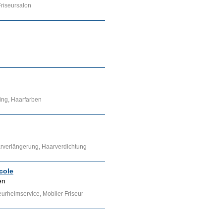
Friseursalon
ling, Haarfarben
aarverlängerung, Haarverdichtung
cole
en
seurheimservice, Mobiler Friseur