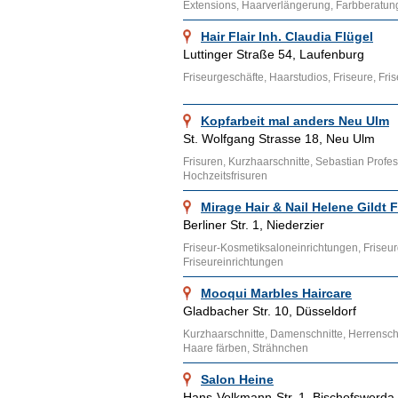
Extensions, Haarverlängerung, Farbberatun
Hair Flair Inh. Claudia Flügel
Luttinger Straße 54, Laufenburg
Friseurgeschäfte, Haarstudios, Friseure, Fr
Kopfarbeit mal anders Neu Ulm
St. Wolfgang Strasse 18, Neu Ulm
Frisuren, Kurzhaarschnitte, Sebastian Profess
Hochzeitsfrisuren
Mirage Hair & Nail Helene Gildt 
Berliner Str. 1, Niederzier
Friseur-Kosmetiksaloneinrichtungen, Friseurg
Friseureinrichtungen
Mooqui Marbles Haircare
Gladbacher Str. 10, Düsseldorf
Kurzhaarschnitte, Damenschnitte, Herrenschni
Haare färben, Strähnchen
Salon Heine
Hans-Volkmann-Str. 1, Bischofswerda