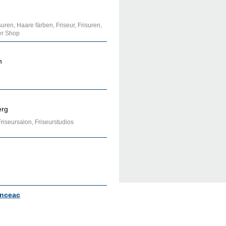
ren, Haare färben, Friseur, Frisuren,
er Shop
n
erg
Friseursalon, Friseurstudios
enceac