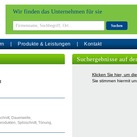
Wir finden das Unternehmen für sie
Suchen
rn
Produkte & Leistungen
Kontakt
Suchergebnisse auf de
Klicken Sie hier, um d
g
Sie stimmen hiermit u
hnitt, Dauerwelle,
odukten, Splisschnitt, Tönung,