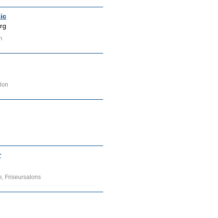
lic
erg
n
alon
r
e, Friseursalons