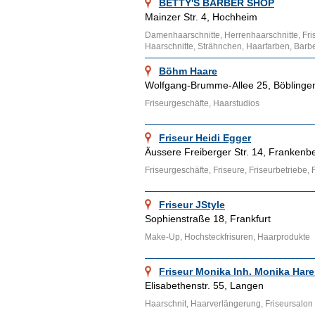
BETTY'S BARBER SHOP
Mainzer Str. 4, Hochheim
Damenhaarschnitte, Herrenhaarschnitte, Frisu
Haarschnitte, Strähnchen, Haarfarben, Barb
Böhm Haare
Wolfgang-Brumme-Allee 25, Böblinge
Friseurgeschäfte, Haarstudios
Friseur Heidi Egger
Äussere Freiberger Str. 14, Frankenb
Friseurgeschäfte, Friseure, Friseurbetriebe, 
Friseur JStyle
Sophienstraße 18, Frankfurt
Make-Up, Hochsteckfrisuren, Haarprodukte
Friseur Monika Inh. Monika Har
Elisabethenstr. 55, Langen
Haarschnit, Haarverlängerung, Friseursalon