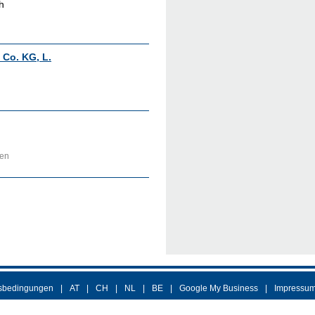
h
Co. KG, L.
zen
sbedingungen
AT
CH
NL
BE
Google My Business
Impressu