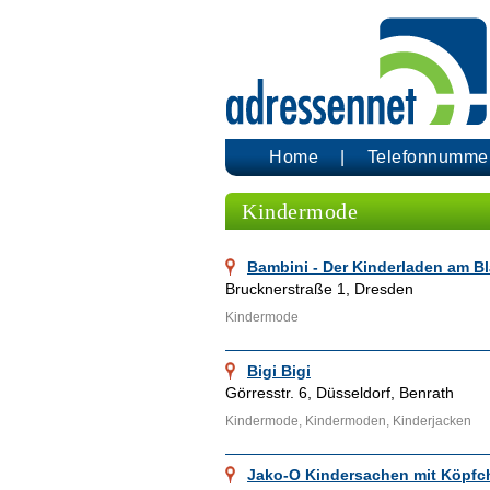
Home
Telefonnumme
Kindermode
Bambini - Der Kinderladen am 
Brucknerstraße 1, Dresden
Kindermode
Bigi Bigi
Görresstr. 6, Düsseldorf, Benrath
Kindermode, Kindermoden, Kinderjacken
Jako-O Kindersachen mit Köpfc