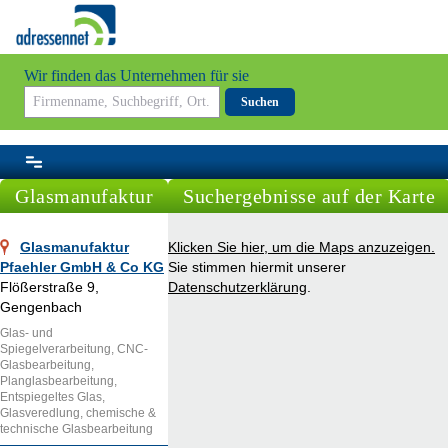
Wir finden das Unternehmen für sie
Suchen
Glasmanufaktur
Suchergebnisse auf der Karte
Glasmanufaktur
Klicken Sie hier, um die Maps anzuzeigen.
Pfaehler GmbH & Co KG
Sie stimmen hiermit unserer
Flößerstraße 9,
Datenschutzerklärung
.
Gengenbach
Glas- und
Spiegelverarbeitung, CNC-
Glasbearbeitung,
Planglasbearbeitung,
Entspiegeltes Glas,
Glasveredlung, chemische &
technische Glasbearbeitung