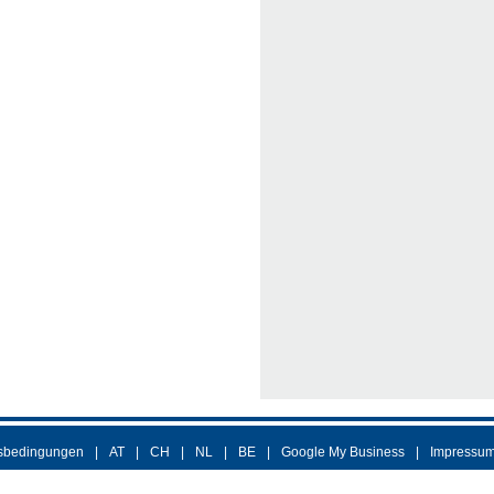
sbedingungen
AT
CH
NL
BE
Google My Business
Impressu