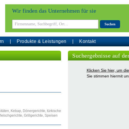
Wir finden das Unternehmen für sie
Suchen
rn
Produkte & Leistungen
Kontakt
Suchergebnisse auf de
Klicken Sie hier, um d
Sie stimmen hiermit u
litäten, Kebap, Dönergerichte, türkische
eischgerichte, Grillgerichte, Speisen