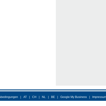
sbedingungen
AT
CH
NL
BE
Google My Business
Impressu