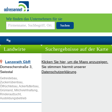
Wir finden das Unternehmen für sie
Suchen
Landwirte
Suchergebnisse auf der Karte
Lanzerath GbR
Klicken Sie hier, um die Maps anzuzeigen.
Domescherstraße 3,
Sie stimmen hiermit unserer
Swisstal
Datenschutzerklärung
.
Getreidebau,
Zuckerrübenbau,
Ölfrüchtebau, Ackerfutterbau,
Grünland, Milchviehhaltung,
Rinderaufzucht,
Ausbildungsbetrieb