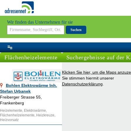
Wir finden das Unternehmen für sie
Suchen
Flächenheizelemente
Suchergebnisse auf der K
Klicken Sie hier, um die Maps anzuze
Sie stimmen hiermit unserer
Datenschutzerklärung
.
Bohlen Elektrowärme Inh.
Stefan Urbanek
Freiberger Strasse 55,
Frankenberg
Heizelemente, Elektrowärme,
Flächenheizelemente, Heizkreuze,
Heizvorsatz