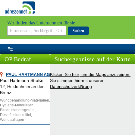
Wir finden das Unternehmen für sie
Suchen
OP Bedraf
Suchergebnisse auf der Karte
PAUL HARTMANN AG
Klicken Sie hier, um die Maps anzuzeigen.
Paul-Hartmann-Straße
Sie stimmen hiermit unserer
12, Heidenheim an der
Datenschutzerklärung
.
Brenz
Wundbehandlung-Materialien,
Hygiene-Materialien,
Blutdruckmessgeräte,
Desinfektionsmittel,
Wundauflagen