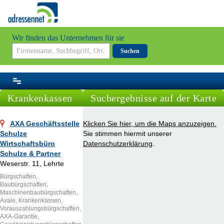
Wir finden das Unternehmen für sie
Suchen
Krankenkassen
Suchergebnisse auf der Karte
AXA Geschäftsstelle
Klicken Sie hier, um die Maps anzuzeigen.
Schulze
Sie stimmen hiermit unserer
Wirtschaftsbüro
Datenschutzerklärung
.
Schulze & Partner
Weserstr. 11, Lehrte
Bürgschaften,
Baubürgschaften,
Maschinenbaubürgschaften,
Avale, Krankenkassen,
Vorauszahlungsbürgschaften,
AXA-Garantie,