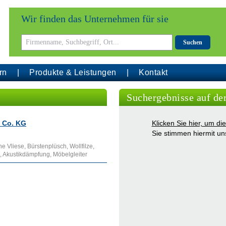
Wir finden das Unternehmen für sie
Suchen
rn
Produkte & Leistungen
Kontakt
Suchergebnisse auf de
& Co. KG
Klicken Sie hier, um d
Sie stimmen hiermit u
he Vliese, Bürstenplüsch, Wollfilze,
, Akustikdämpfung, Möbelgleiter