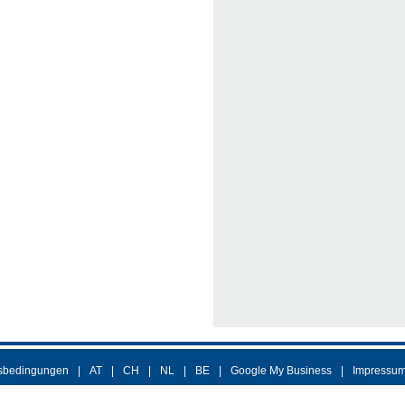
sbedingungen
AT
CH
NL
BE
Google My Business
Impressu