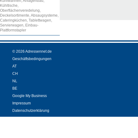
Kühlwannen, Anlagenbau,
Kühltische,
Oberflächenveredelung,
Deckelsortimente, Absaugsysteme,
Cateringküchen, Tablettwagen,
Servierwagen, Einbau-
Plattformstapler
© 2026 Adressennet.de
Geschäftsbedingungen
AT
CH
NL
BE
Google My Business
Impressum
Datenschutzerklärung