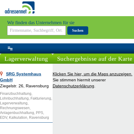
Wir finden das Unternehmen für sie
Suchen
Lagerverwaltung
Suchergebnisse auf der Karte
SRG Systemhaus
Klicken Sie hier, um die Maps anzuzeigen.
GmbH
Sie stimmen hiermit unserer
Ziegelstr. 26, Ravensburg
Datenschutzerklärung
.
Finanzbuchhaltung,
Lohnbuchhaltung, Fakturierung,
Lagerverwaltung,
Rechnungswesen,
Anlagenbuchhaltung, PPS,
EDV, Kalkulation, Ravensburg