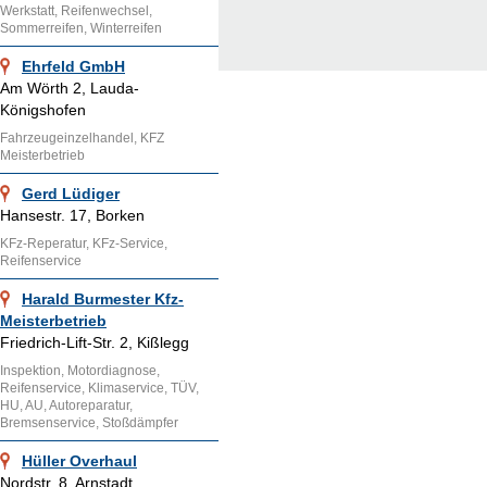
Werkstatt, Reifenwechsel,
Sommerreifen, Winterreifen
Ehrfeld GmbH
Am Wörth 2, Lauda-
Königshofen
Fahrzeugeinzelhandel, KFZ
Meisterbetrieb
Gerd Lüdiger
Hansestr. 17, Borken
KFz-Reperatur, KFz-Service,
Reifenservice
Harald Burmester Kfz-
Meisterbetrieb
Friedrich-Lift-Str. 2, Kißlegg
Inspektion, Motordiagnose,
Reifenservice, Klimaservice, TÜV,
HU, AU, Autoreparatur,
Bremsenservice, Stoßdämpfer
Hüller Overhaul
Nordstr. 8, Arnstadt