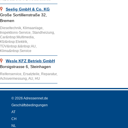
Seelig GmbH & Co. KG
Große Sortillienstraße 32,
Bremen
Dieseltechnik, Klimaanlage,
Inspektions-Service, Standheizung,
Car&nbsp:Multimedia,
Kfz&nbsp:Elektrik,
TÜV&nbsp:&&nbsp:AU,
Klima&nbsp:Service
Wesle KFZ Betrieb GmbH
Borsigstrasse 6, Steinhagen
Reifenservice, Ersatzteile, Reparatur,
Achsvermessung, AU, HU
© 2026 Adressennet.de
Geschäftsbedingungen
AT
CH
NL