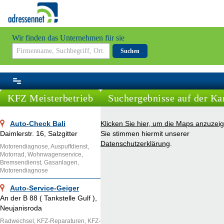
Wir finden das Unternehmen für sie
Suchen
KFZ Meisterbetrieb
Suchergebnisse auf der Ka
Auto-Check Bali
Klicken Sie hier, um die Maps anzuzei
Daimlerstr. 16, Salzgitter
Sie stimmen hiermit unserer
Datenschutzerklärung
.
Motorendiagnose, Auspuffdienst,
Motorrad, Wohnwagenservice,
Bremsendienst, Gasanlagen,
Motorendiagnose
Auto-Service-Geiger
An der B 88 ( Tankstelle Gulf ),
Neujanisroda
Radwechsel, KFZ-Reparaturen, KFZ-