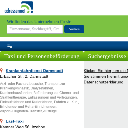
Wir finden das Unternehmen für sie
Suchen
Taxi und Personenbeförderung
Suchergebnisse 
Krankenfahrdienst Darmstadt
Klicken Sie hier, um di
Erbacher Str. 2, Darmstadt
Sie stimmen hiermit uns
Datenschutzerklärung
.
Arzt- oder Facharztbesuche, Transport zur
Krankengymnastik, Dialysefahrten,
Krankenhausfahrten, Beförderung zur Chemo- und
Strahlentherapie, Entlassungen und Verlegungen,
Einkaufsfahrten und Kurierfahrten, Fahrten zu Kur-,
Erholungs- und Reha-Einrichtungen,
Airport-/Flughafen-Transfer, Ausflüge
Last-Taxi
Kamper Weg 56, Itzehoe