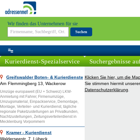
Wir finden das Unternehmen für sie
Suchen
Kurierdienst-Spezialservice
Suchergebnisse auf
Greifswalder Boten- & Kurierdienste
Klicken Sie hier, um die Ma
Am Flemmingberg 13, Wackerow
Sie stimmen hiermit unsere
Datenschutzerklärung
.
Umzüge europaweit (EU + Schweiz) LKW-
Anmietung mit Fahrer, Firmenumzüge,
Umzugsmaterial, Einpackservice, Demontage,
Montage, Verteiler- und Kurierdienst, tägliche
regionale Paketzustellungen an Privatkunden,
Nachtzustellungen, Zeitungsverteilerdienst in
Mecklenburg Vorpommern
Kramer - Kurierdienst
Walderseestr. 7, Lübeck