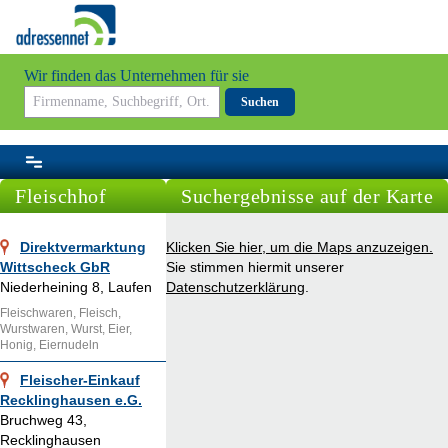
Wir finden das Unternehmen für sie
Suchen
Fleischhof
Suchergebnisse auf der Karte
Direktvermarktung
Klicken Sie hier, um die Maps anzuzeigen.
Wittscheck GbR
Sie stimmen hiermit unserer
Niederheining 8, Laufen
Datenschutzerklärung
.
Fleischwaren, Fleisch,
Wurstwaren, Wurst, Eier,
Honig, Eiernudeln
Fleischer-Einkauf
Recklinghausen e.G.
Bruchweg 43,
Recklinghausen