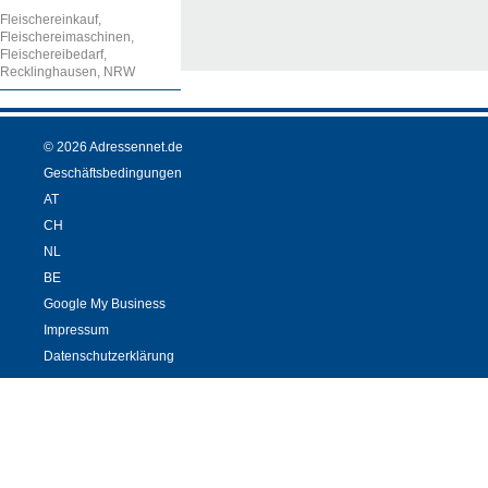
Fleischereinkauf,
Fleischereimaschinen,
Fleischereibedarf,
Recklinghausen, NRW
© 2026 Adressennet.de
Geschäftsbedingungen
AT
CH
NL
BE
Google My Business
Impressum
Datenschutzerklärung