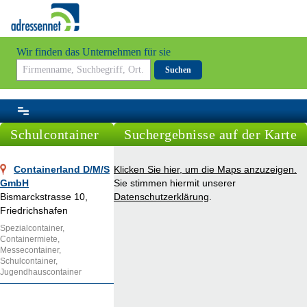
Wir finden das Unternehmen für sie
Suchen
Schulcontainer
Suchergebnisse auf der Karte
Containerland D/M/S
Klicken Sie hier, um die Maps anzuzeigen.
GmbH
Sie stimmen hiermit unserer
Bismarckstrasse 10,
Datenschutzerklärung
.
Friedrichshafen
Spezialcontainer,
Containermiete,
Messecontainer,
Schulcontainer,
Jugendhauscontainer