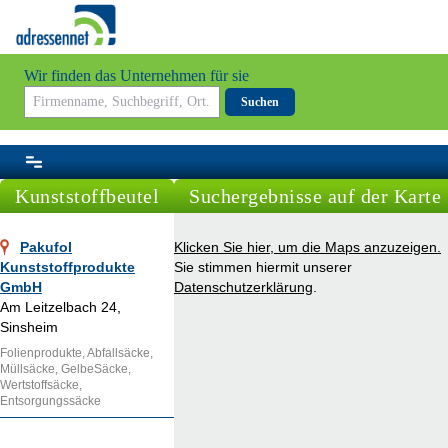
Wir finden das Unternehmen für sie
Suchen
Kunststoffbeutel
Suchergebnisse auf der Karte
Pakufol
Klicken Sie hier, um die Maps anzuzeigen.
Kunststoffprodukte
Sie stimmen hiermit unserer
GmbH
Datenschutzerklärung
.
Am Leitzelbach 24,
Sinsheim
Folienprodukte, Abfallsäcke,
Müllsäcke, GelbeSäcke,
Wertstoffsäcke,
Entsorgungssäcke