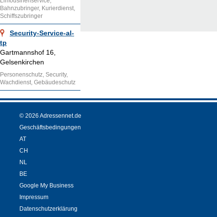
Limousinenservice,
Bahnzubringer, Kurierdienst,
Schiffszubringer
Security-Service-al-
tp
Gartmannshof 16,
Gelsenkirchen
Personenschutz, Security,
Wachdienst, Gebäudeschutz
© 2026 Adressennet.de
Geschäftsbedingungen
AT
CH
NL
BE
Google My Business
Impressum
Datenschutzerklärung