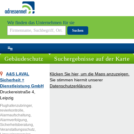
Wir finden das Unternehmen für sie
Suchen
Gebäudeschutz
Suchergebnisse auf der Karte
A&S LAVAL
Klicken Sie hier, um die Maps anzuzeigen.
Sicherheit +
Sie stimmen hiermit unserer
Dienstleistung GmbH
Datenschutzerklärung
.
Druckereistraße 4,
Leipzig
Flughafenzubringer,
revierkontrolle,
Alarmaufschaltung,
Alarmverfolgung,
Sicherheitsberatung,
Veranstatlungsschutz,