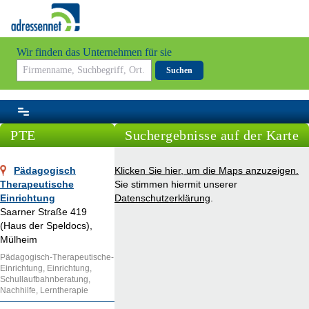
Wir finden das Unternehmen für sie
Suchen
PTE
Suchergebnisse auf der Karte
Pädagogisch
Klicken Sie hier, um die Maps anzuzeigen.
Therapeutische
Sie stimmen hiermit unserer
Einrichtung
Datenschutzerklärung
.
Saarner Straße 419
(Haus der Speldocs),
Mülheim
Pädagogisch-Therapeutische-
Einrichtung, Einrichtung,
Schullaufbahnberatung,
Nachhilfe, Lerntherapie