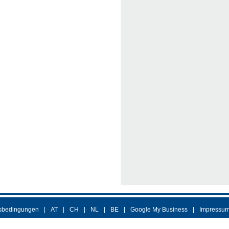
sbedingungen
AT
CH
NL
BE
Google My Business
Impressu