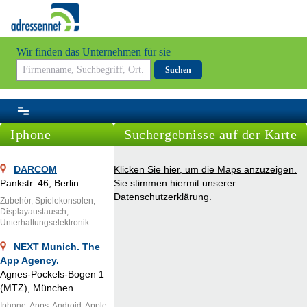
Wir finden das Unternehmen für sie
Suchen
Iphone
Suchergebnisse auf der Karte
DARCOM
Klicken Sie hier, um die Maps anzuzeigen.
Pankstr. 46, Berlin
Sie stimmen hiermit unserer
Datenschutzerklärung
.
Zubehör, Spielekonsolen,
Displayaustausch,
Unterhaltungselektronik
NEXT Munich. The
App Agency.
Agnes-Pockels-Bogen 1
(MTZ), München
Iphone, Apps, Android, Apple,