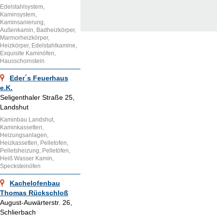
Edelstahlsystem,
Kaminsystem,
Kaminsanierung,
Außenkamin, Badheizkörper,
Marmorheizkörper,
Heizkörper, Edelstahlkamine,
Exquisite Kaminöfen,
Hausschornstein
Eder´s Feuerhaus
e.K.
Seligenthaler Straße 25,
Landshut
Kaminbau Landshut,
Kaminkassetten,
Heizungsanlagen,
Heizkassetten, Pelletofen,
Pelletsheizung, Pelletöfen,
Heiß Wasser Kamin,
Specksteinöfen
Kachelofenbau
Thomas Rückschloß
August-Auwärterstr. 26,
Schlierbach