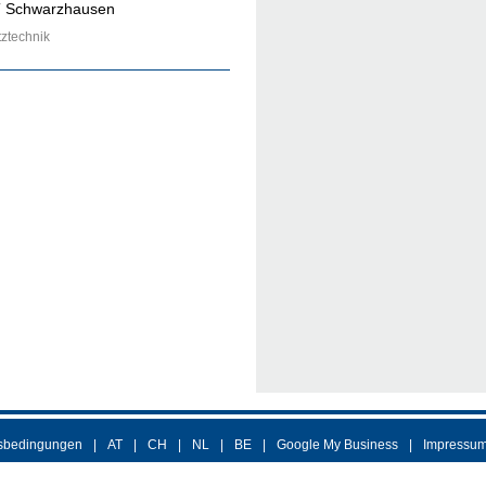
T Schwarzhausen
ztechnik
sbedingungen
AT
CH
NL
BE
Google My Business
Impressu