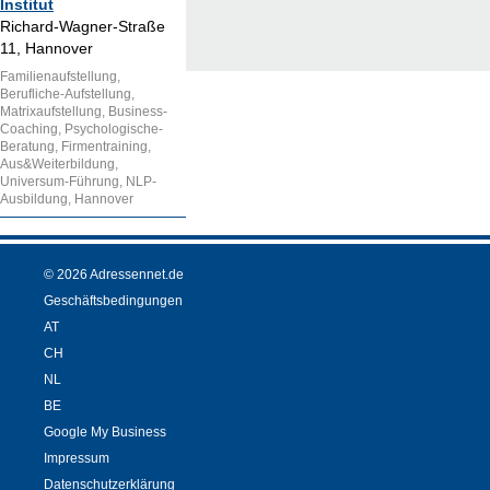
Institut
Richard-Wagner-Straße
11, Hannover
Familienaufstellung,
Berufliche-Aufstellung,
Matrixaufstellung, Business-
Coaching, Psychologische-
Beratung, Firmentraining,
Aus&Weiterbildung,
Universum-Führung, NLP-
Ausbildung, Hannover
© 2026 Adressennet.de
Geschäftsbedingungen
AT
CH
NL
BE
Google My Business
Impressum
Datenschutzerklärung