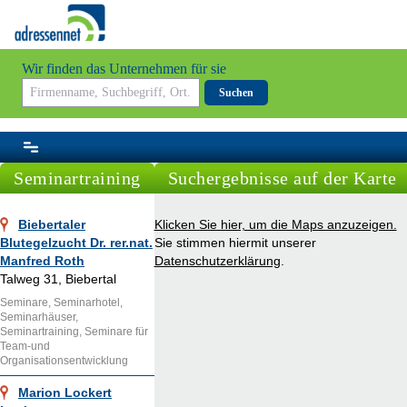
Wir finden das Unternehmen für sie
Suchen
Seminartraining
Suchergebnisse auf der Karte
Biebertaler
Klicken Sie hier, um die Maps anzuzeigen.
Blutegelzucht Dr. rer.nat.
Sie stimmen hiermit unserer
Manfred Roth
Datenschutzerklärung
.
Talweg 31, Biebertal
Seminare, Seminarhotel,
Seminarhäuser,
Seminartraining, Seminare für
Team-und
Organisationsentwicklung
Marion Lockert